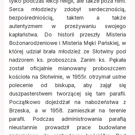
tylko podczas lekcji religii, ale także poza nimi.
Serca młodzieży zdobył serdecznością,
bezpośredniością, taktem a także
autentyzmem w przeżywaniu swojego
kapłaństwa. Do historii przeszły Misteria
Bożonarodzeniowe i Misteria Męki Pańskiej, w
której udział brała młodzież ze Słotwiny pod
nadzorem ks. proboszcza. Zanim ks. Pękała
został oficjalnie mianowany proboszczem
kościoła na Słotwinie, w 1955r. otrzymał ustne
polecenie od biskupa, aby zajął się
duszpasterstwem tworzącej się tam parafii.
Początkowo dojeżdżał na nabożeństwa z
Brzeska, a w 1958. zamieszkał na terenie
parafii. Podczas administrowania parafią
nieustannie prowadził prace budowlane