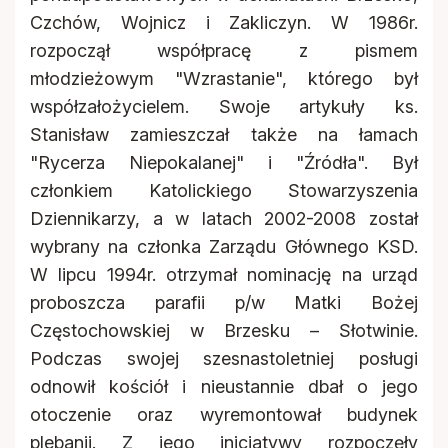
Czchów, Wojnicz i Zakliczyn. W 1986r.
rozpoczął współpracę z pismem
młodzieżowym "Wzrastanie", którego był
współzałożycielem. Swoje artykuły ks.
Stanisław zamieszczał także na łamach
"Rycerza Niepokalanej" i "Źródła". Był
członkiem Katolickiego Stowarzyszenia
Dziennikarzy, a w latach 2002-2008 został
wybrany na członka Zarządu Głównego KSD.
W lipcu 1994r. otrzymał nominację na urząd
proboszcza parafii p/w Matki Bożej
Częstochowskiej w Brzesku – Słotwinie.
Podczas swojej szesnastoletniej posługi
odnowił kościół i nieustannie dbał o jego
otoczenie oraz wyremontował budynek
plebanii. Z jego inicjatywy rozpoczęły