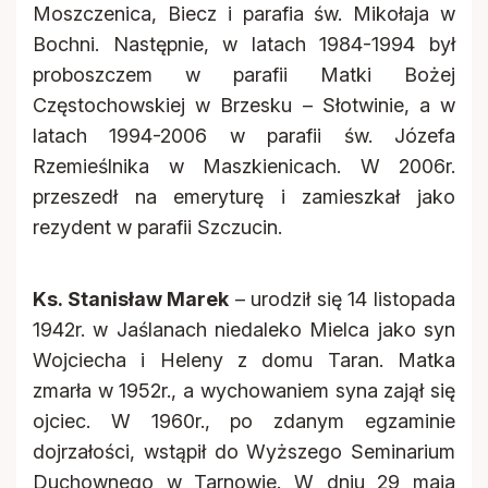
Moszczenica, Biecz i parafia św. Mikołaja w
Bochni. Następnie, w latach 1984-1994 był
proboszczem w parafii Matki Bożej
Częstochowskiej w Brzesku – Słotwinie, a w
latach 1994-2006 w parafii św. Józefa
Rzemieślnika w Maszkienicach. W 2006r.
przeszedł na emeryturę i zamieszkał jako
rezydent w parafii Szczucin.
Ks. Stanisław Marek
– urodził się 14 listopada
1942r. w Jaślanach niedaleko Mielca jako syn
Wojciecha i Heleny z domu Taran. Matka
zmarła w 1952r., a wychowaniem syna zajął się
ojciec. W 1960r., po zdanym egzaminie
dojrzałości, wstąpił do Wyższego Seminarium
Duchownego w Tarnowie. W dniu 29 maja