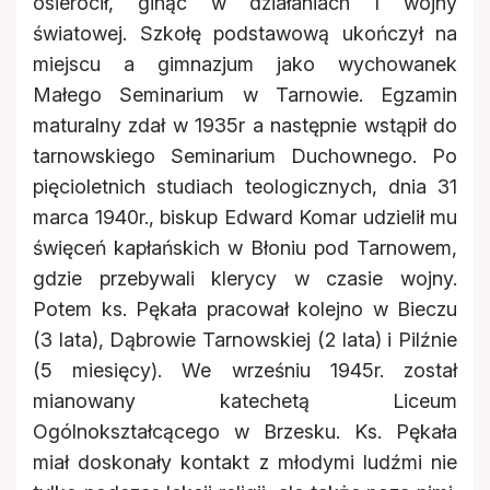
osierocił, ginąc w działaniach I wojny
światowej. Szkołę podstawową ukończył na
miejscu a gimnazjum jako wychowanek
Małego Seminarium w Tarnowie. Egzamin
maturalny zdał w 1935r a następnie wstąpił do
tarnowskiego Seminarium Duchownego. Po
pięcioletnich studiach teologicznych, dnia 31
marca 1940r., biskup Edward Komar udzielił mu
święceń kapłańskich w Błoniu pod Tarnowem,
gdzie przebywali klerycy w czasie wojny.
Potem ks. Pękała pracował kolejno w Bieczu
(3 lata), Dąbrowie Tarnowskiej (2 lata) i Pilźnie
(5 miesięcy). We wrześniu 1945r. został
mianowany katechetą Liceum
Ogólnokształcącego w Brzesku. Ks. Pękała
miał doskonały kontakt z młodymi ludźmi nie