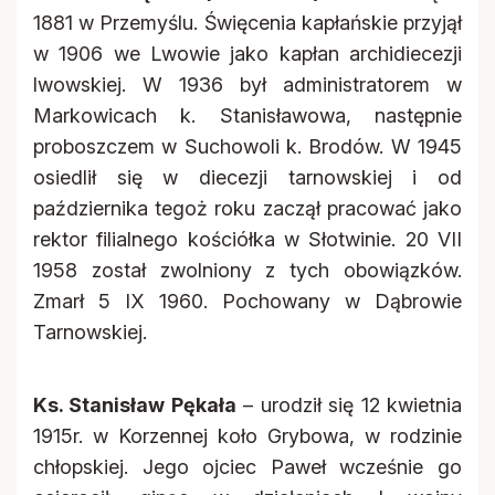
1881 w Przemyślu. Święcenia kapłańskie przyjął
w 1906 we Lwowie jako kapłan archidiecezji
lwowskiej. W 1936 był administratorem w
Markowicach k. Stanisławowa, następnie
proboszczem w Suchowoli k. Brodów. W 1945
osiedlił się w diecezji tarnowskiej i od
października tegoż roku zaczął pracować jako
rektor filialnego kościółka w Słotwinie. 20 VII
1958 został zwolniony z tych obowiązków.
Zmarł 5 IX 1960. Pochowany w Dąbrowie
Tarnowskiej.
Ks. Stanisław Pękała
– urodził się 12 kwietnia
1915r. w Korzennej koło Grybowa, w rodzinie
chłopskiej. Jego ojciec Paweł wcześnie go