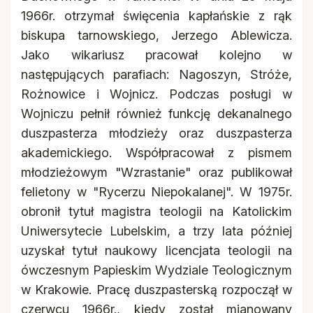
1966r. otrzymał święcenia kapłańskie z rąk
biskupa tarnowskiego, Jerzego Ablewicza.
Jako wikariusz pracował kolejno w
następujących parafiach: Nagoszyn, Stróże,
Rożnowice i Wojnicz. Podczas posługi w
Wojniczu pełnił również funkcję dekanalnego
duszpasterza młodzieży oraz duszpasterza
akademickiego. Współpracował z pismem
młodzieżowym "Wzrastanie" oraz publikował
felietony w "Rycerzu Niepokalanej". W 1975r.
obronił tytuł magistra teologii na Katolickim
Uniwersytecie Lubelskim, a trzy lata później
uzyskał tytuł naukowy licencjata teologii na
ówczesnym Papieskim Wydziale Teologicznym
w Krakowie. Pracę duszpasterską rozpoczął w
czerwcu 1966r., kiedy został mianowany