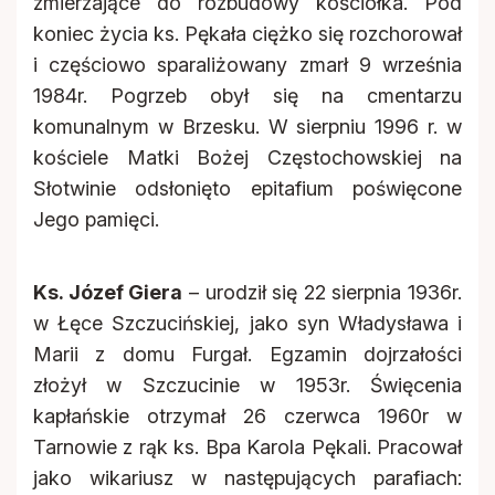
zmierzające do rozbudowy kościółka. Pod
koniec życia ks. Pękała ciężko się rozchorował
i częściowo sparaliżowany zmarł 9 września
1984r. Pogrzeb obył się na cmentarzu
komunalnym w Brzesku. W sierpniu 1996 r. w
kościele Matki Bożej Częstochowskiej na
Słotwinie odsłonięto epitafium poświęcone
Jego pamięci.
Ks. Józef Giera
– urodził się 22 sierpnia 1936r.
w Łęce Szczucińskiej, jako syn Władysława i
Marii z domu Furgał. Egzamin dojrzałości
złożył w Szczucinie w 1953r. Święcenia
kapłańskie otrzymał 26 czerwca 1960r w
Tarnowie z rąk ks. Bpa Karola Pękali. Pracował
jako wikariusz w następujących parafiach: