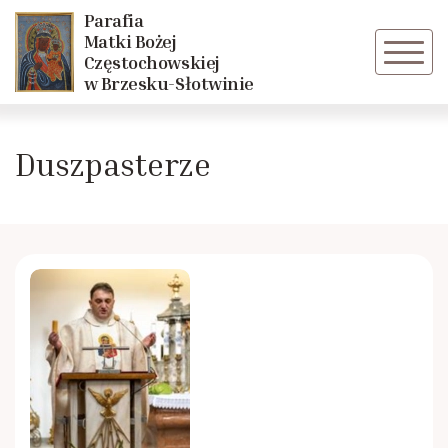
Parafia
Powrót
Powrót
Matki Bożej
Częstochowskiej
w Brzesku-Słotwinie
O parafii
Liturgiczna Służba Ołtarza
Duszpasterze
Duszpasterze
Róże Różańcowe
Rodacy
Odnowa w Duchu Św.
Historia
Kalendarium