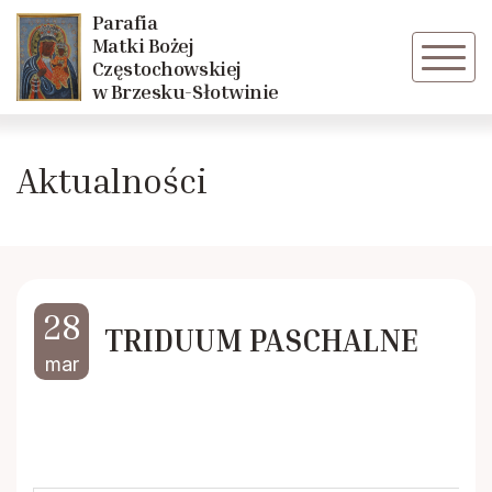
Parafia
Powrót
Powrót
Matki Bożej
Częstochowskiej
w Brzesku-Słotwinie
O parafii
Liturgiczna Służba Ołtarza
Aktualności
Duszpasterze
Róże Różańcowe
Rodacy
Odnowa w Duchu Św.
Historia
28
TRIDUUM PASCHALNE
mar
Kalendarium