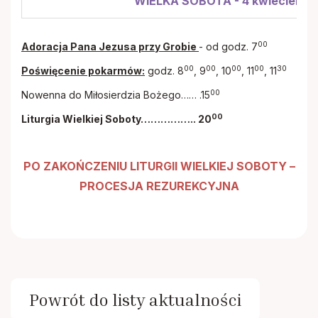
WIELKA SOBOTA - 4 kwiecień 2
00
Adoracja Pana Jezusa przy Grobie
- od godz. 7
00
00
00
00
30
Poświęcenie pokarmów:
godz. 8
, 9
, 10
, 11
, 11
00
Nowenna do Miłosierdzia Bożego…… .15
00
Liturgia Wielkiej Soboty…………….. 20
PO ZAKOŃCZENIU LITURGII WIELKIEJ SOBOTY –
PROCESJA REZUREKCYJNA
Powrót do listy aktualności