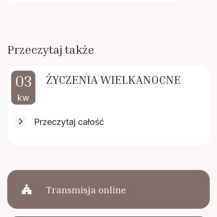
Przeczytaj także
03
ŻYCZENIA WIELKANOCNE
kw
Przeczytaj całość
church
Transmisja online