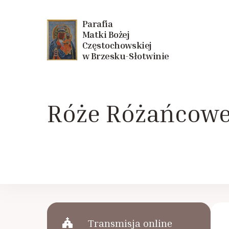
Parafia
Matki Bożej
Częstochowskiej
w Brzesku-Słotwinie
Róże Różańcow
church
Transmisja online