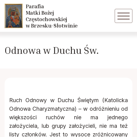
Parafia
Powrót
Powrót
Matki Bożej
Częstochowskiej
w Brzesku-Słotwinie
O parafii
Liturgiczna Służba Ołtarza
Odnowa w Duchu Św.
Duszpasterze
Róże Różańcowe
Rodacy
Odnowa w Duchu Św.
Historia
Ruch Odnowy w Duchu Świętym (Katolicka
Kalendarium
Odnowa Charyzmatyczna) – w odróżnieniu od
większości ruchów nie ma jednego
założyciela, lub grupy założycieli, nie ma też
listy członków. Jest to wysoce zróżnicowany