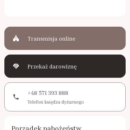
church
Transmisja online
handshake
Przekaż darowiznę
+48 571 393 888
phone
Telefon księdza dyżurnego
Porządek nabożeństw